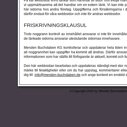
På vår webbsida finns länkar som hänvisar till sidor hos tredje man. 
vi uppmärksamma att det handlar om en extern länk. Vi kan inte p
här sidorna hos andra företag. Uppgifterna och försäkringarna i 
därför endast för våra webbsidor och inte för andras webbsidor.
FRISKRIVNINGSKLAUSUL
Trots noggrann kontroll av innehållet ansvarar vi inte för innehåll
de länkade sidorna ansvarar uteslutande sidornas innehavare.
Menden Buchstaben KG kontrollerar och uppdaterar hela tiden in
all noggrannhet kan uppgifter ha kommit att ändras. Därför ansvara
informationen som har ställts till förfogande är aktuell, korrekt och fu
Den här webbsidan bearbetas och uppdateras ständigt med stor n
märke till felaktigheter eller om du har uppslag, kommentarer el
dig till
info@menden-buchstaben.de
och ange konkret en enskild si
© Copyright 2010 by Menden Buchstaben Gm