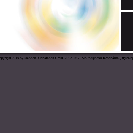
pyright 2010 by Menden Buchstaben GmbH & Co. KG - Alla rättigheter förbehållna [
Utgivnin