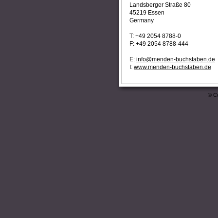
Landsberger Straße 80
45219 Essen
Germany
T: +49 2054 8788-0
F: +49 2054 8788-444
E:
info@menden-buchstaben.de
I:
www.menden-buchstaben.de
© Co