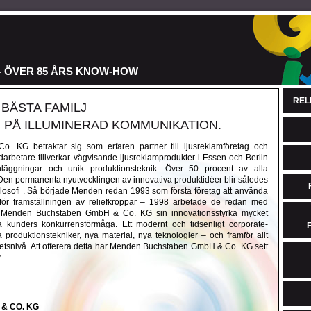
 ÖVER 85 ÅRS KNOW-HOW
REL
BÄSTA FAMILJ
 PÅ ILLUMINERAD KOMMUNIKATION.
KG betraktar sig som erfaren partner till ljusreklamföretag och
arbetare tillverkar vägvisande ljusreklamprodukter i Essen och Berlin
läggningar och unik produktionsteknik. Över 50 procent av alla
en permanenta nyutvecklingen av innovativa produktidéer blir således
 losofi . Så började Menden redan 1993 som första företag att använda
ör framställningen av reliefkroppar – 1998 arbetade de redan med
r Menden Buchstaben GmbH & Co. KG sin innovationsstyrka mycket
na kunders konkurrensförmåga. Ett modernt och tidsenligt corporate-
a produktionstekniker, nya material, nya teknologier – och framför allt
tetsnivå. Att offerera detta har Menden Buchstaben GmbH & Co. KG sett
.
& CO. KG