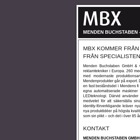
MENDEN BUCHSTABEN -
MBX KOMMER FRÅN 
FRÅN SPECIALISTEN
Menden Buchstaben GmbH & Co. 
reklamtekniker i Europa. 260 med
med modernaste produktionsan
Mendenprodukter går på export. D
en fast beståndsdel i Mendens fi
egna automatiserade maskiner f
LEDteknologi. Därvid använde
medvetet för att säkerställa si
identity-förverkligande kräver ny
nya produktidéer på högsta kvali
som sin plikt – och det i över 85 år
KONTAKT
MENDEN BUCHSTABEN GMBH 