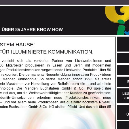
 ÜBER 85 JAHRE KNOW-HOW
STEM HAUSE:
FÜR ILLUMINIERTE KOMMUNIKATION.
rsteht sich als versierter Partner von Lichtwerbefirmen und
60 Mitarbeiter produzieren in Essen und Berlin mit modernsten
igen Produktionstechniken wegweisende Lichtwerbe-Produkte. Über 50
 exportiert. Die permanente Neuentwicklung innovativer Produktideen
der Menden Philosophie: So setzte Menden schon 1993 als erstes
te Maschinen zur Herstellung von Reliefkörpern ein – und arbeitete
chnologie. Die Menden Buchstaben GmbH & Co. KG spielt ihre
wusst aus, um die Wettbewerbsfähigkeit der Kunden zu gewährleisten:
LEU
entity-Umsetzungen erfordern neue Produktionstechniken, neue
ZU
 – und vor allem neue Produktideen auf qualitativ höchstem Niveau.
nden Buchstaben GmbH & Co. KG als ihre Pflicht. Und das seit über 85
Ü