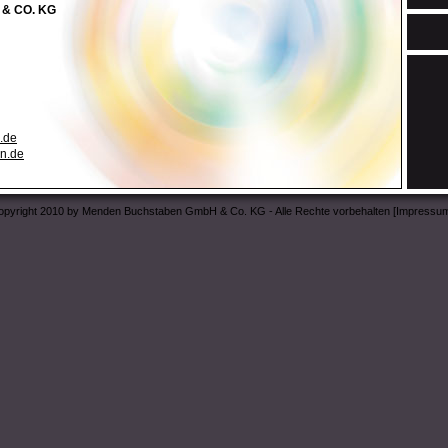
& CO. KG
.de
n.de
pyright 2010 by Menden Buchstaben GmbH & Co. KG - Alle Rechte vorbehalten [
Impressu