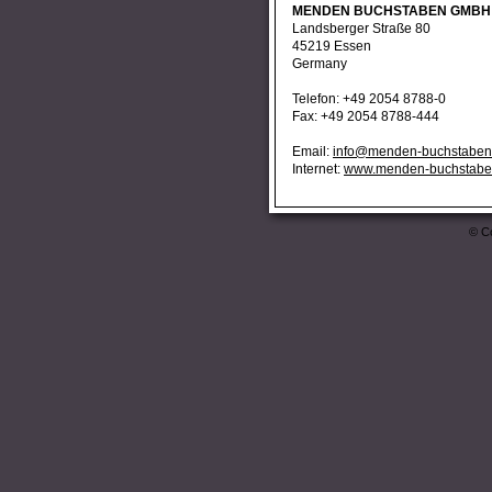
MENDEN BUCHSTABEN GMBH 
Landsberger Straße 80
45219 Essen
Germany
Telefon: +49 2054 8788-0
Fax: +49 2054 8788-444
Email:
info@menden-buchstaben
Internet:
www.menden-buchstabe
© Co